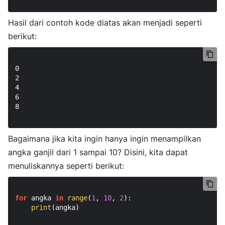
Hasil dari contoh kode diatas akan menjadi seperti
berikut:
0

2

4

6

8

Bagaimana jika kita ingin hanya ingin menampilkan
angka ganjil dari 1 sampai 10? Disini, kita dapat
menuliskannya seperti berikut:
for
 angka 
in
range
(
1
, 
10
, 
2
):

print
(angka)
