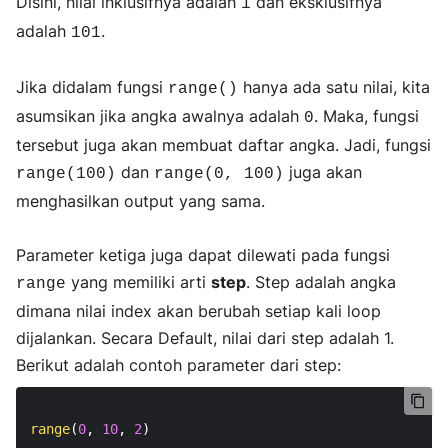
Disini, nilai inklusifnya adalah
dan eksklusifnya
1
adalah
.
101
Jika didalam fungsi
hanya ada satu nilai, kita
range()
asumsikan jika angka awalnya adalah
. Maka, fungsi
0
tersebut juga akan membuat daftar angka. Jadi, fungsi
dan
juga akan
range(100)
range(0, 100)
menghasilkan output yang sama.
Parameter ketiga juga dapat dilewati pada fungsi
yang memiliki arti
step
. Step adalah angka
range
dimana nilai index akan berubah setiap kali loop
dijalankan. Secara Default, nilai dari step adalah 1.
Berikut adalah contoh parameter dari step:
range
(
0
, 
10
, 
2
)
