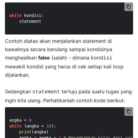
while
 kondisi:

    statement

Contoh diatas akan menjalankan statement di
bawahnya secara berulang sampai kondisinya
menghasilkan
false
(salah) - dimana
kondisi
mewakili kondisi yang harus di cek setiap kali loop
dijalankan.
Sedangkan
tertuju pada suatu tugas yang
statement
ingin kita ulang. Perhatikanlah contoh kode berikut:
angka = 
0
while
 (angka < 
10
):

print
(angka)

    angka = angka + 
1
# Menambahkan nilai dari varia