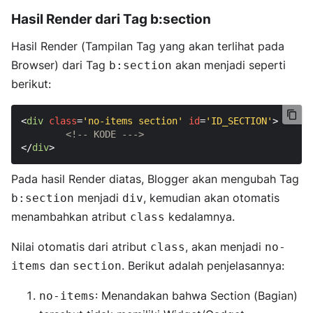
Hasil Render dari Tag b:section
Hasil Render (Tampilan Tag yang akan terlihat pada
Browser) dari Tag
akan menjadi seperti
b:section
berikut:
<
div
class
=
'no-items section'
id
=
'ID_SECTION'
>
<!-- KODE --->
</
div
>
Pada hasil Render diatas, Blogger akan mengubah Tag
menjadi
, kemudian akan otomatis
b:section
div
menambahkan atribut
kedalamnya.
class
Nilai otomatis dari atribut
, akan menjadi
class
no-
dan
. Berikut adalah penjelasannya:
items
section
: Menandakan bahwa Section (Bagian)
no-items