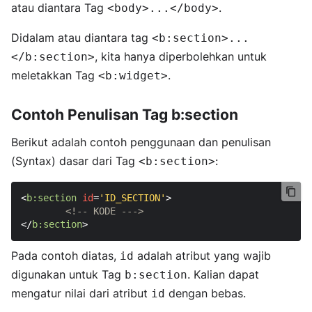
atau diantara Tag
.
<body>...</body>
Didalam atau diantara tag
<b:section>...
, kita hanya diperbolehkan untuk
</b:section>
meletakkan Tag
.
<b:widget>
Contoh Penulisan Tag b:section
Berikut adalah contoh penggunaan dan penulisan
(Syntax) dasar dari Tag
:
<b:section>
<
b:section
id
=
'ID_SECTION'
>
<!-- KODE --->
</
b:section
>
Pada contoh diatas,
adalah atribut yang wajib
id
digunakan untuk Tag
. Kalian dapat
b:section
mengatur nilai dari atribut
dengan bebas.
id