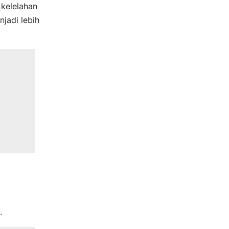
kelelahan
adi lebih
.