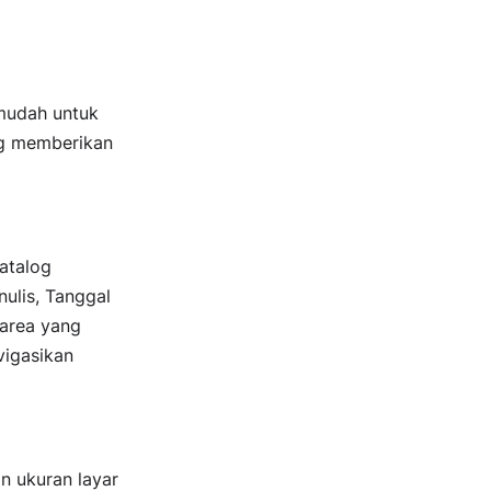
mudah untuk
ang memberikan
Katalog
nulis, Tanggal
 area yang
vigasikan
n ukuran layar