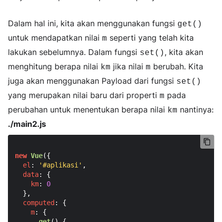
Dalam hal ini, kita akan menggunakan fungsi
get()
untuk mendapatkan nilai
seperti yang telah kita
m
lakukan sebelumnya. Dalam fungsi
, kita akan
set()
menghitung berapa nilai
jika nilai
berubah. Kita
km
m
juga akan menggunakan Payload dari fungsi
set()
yang merupakan nilai baru dari properti
pada
m
perubahan untuk menentukan berapa nilai
nantinya:
km
./main2.js
new
Vue
({

el
: 
'#aplikasi'
,

data
: {

km
: 
0
  },

computed
: {

m
: {

get
(
) {
