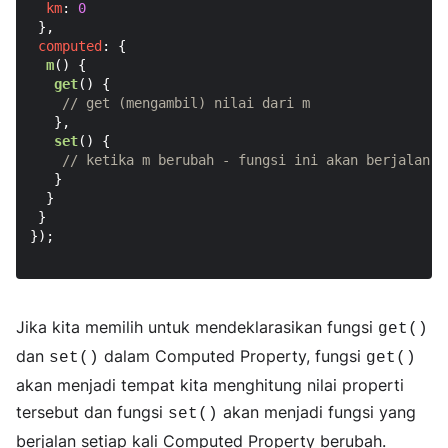
km
: 
0
 },

computed
: {

m
(
) {

get
(
) {

// get (mengambil) nilai dari m
   },

set
(
) {

// ketika m berubah - fungsi ini akan berjalan
   }

  }

 }

});

Jika kita memilih untuk mendeklarasikan fungsi
get()
dan
dalam Computed Property, fungsi
set()
get()
akan menjadi tempat kita menghitung nilai properti
tersebut dan fungsi
akan menjadi fungsi yang
set()
berjalan setiap kali Computed Property berubah.