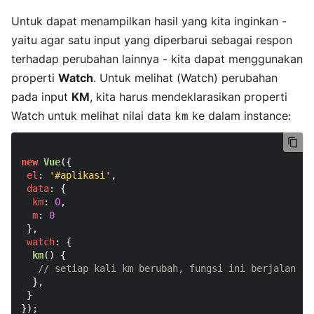
Untuk dapat menampilkan hasil yang kita inginkan -
yaitu agar satu input yang diperbarui sebagai respon
terhadap perubahan lainnya - kita dapat menggunakan
properti
Watch
. Untuk melihat (Watch) perubahan
pada input
KM
, kita harus mendeklarasikan properti
Watch untuk melihat nilai data
ke dalam instance:
km
new
Vue
({

el
: 
'#aplikasi'
,

data
: {

km
: 
0
,

m
: 
0
 },

watch
: {

km
(
) {

// setiap kali km berubah, fungsi ini berjalan
  },

 }

});
