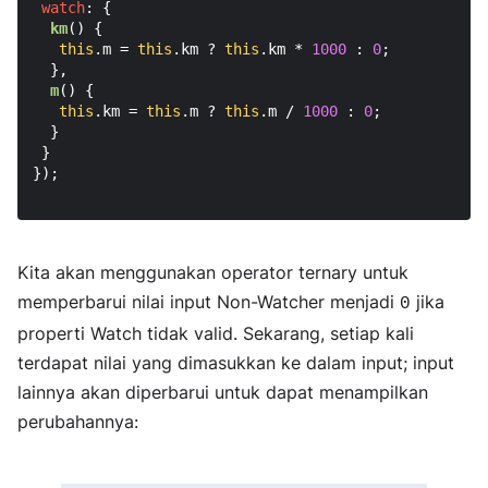
watch
: {

km
(
) {

this
.
m
 = 
this
.
km
 ? 
this
.
km
 * 
1000
 : 
0
;

  },

m
(
) {

this
.
km
 = 
this
.
m
 ? 
this
.
m
 / 
1000
 : 
0
;

  }

 }

});

Kita akan menggunakan operator ternary untuk
memperbarui nilai input Non-Watcher menjadi
jika
0
properti Watch tidak valid. Sekarang, setiap kali
terdapat nilai yang dimasukkan ke dalam input; input
lainnya akan diperbarui untuk dapat menampilkan
perubahannya: