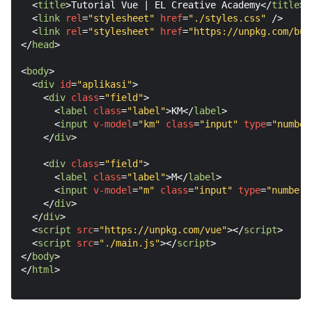
<
title
>
Tutorial Vue | EL Creative Academy
</
title
>
<
link
rel
=
"stylesheet"
href
=
"./styles.css"
 />
<
link
rel
=
"stylesheet"
href
=
"https://unpkg.com/bul
</
head
>
<
body
>
<
div
id
=
"aplikasi"
>
<
div
class
=
"field"
>
<
label
class
=
"label"
>
KM
</
label
>
<
input
v-model
=
"km"
class
=
"input"
type
=
"number
</
div
>
<
div
class
=
"field"
>
<
label
class
=
"label"
>
M
</
label
>
<
input
v-model
=
"m"
class
=
"input"
type
=
"number"
</
div
>
</
div
>
<
script
src
=
"https://unpkg.com/vue"
>
</
script
>
<
script
src
=
"./main.js"
>
</
script
>
</
body
>
</
html
>