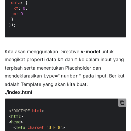
data
: {

km
: 
0
,

m
: 
0
 }

});

Kita akan menggunakan Directive
v-model
untuk
mengikat properti data
dan
ke dalam input yang
km
m
terpisah serta menentukan Placeholder dan
mendeklarasikan
pada input. Berikut
type="number"
adalah Template yang akan kita buat:
./index.html
<!DOCTYPE 
html
>
<
html
>
<
head
>
<
meta
charset
=
"UTF-8"
>