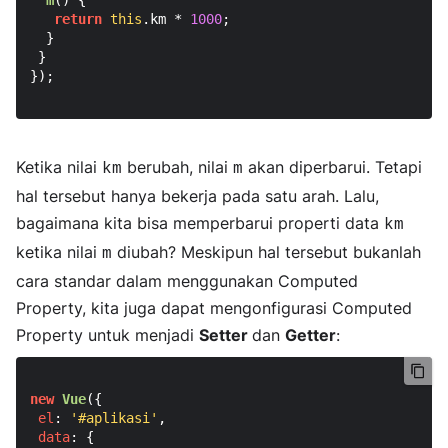
return
this
.
km
 * 
1000
;

  }

 }

});

Ketika nilai
berubah, nilai
akan diperbarui. Tetapi
km
m
hal tersebut hanya bekerja pada satu arah. Lalu,
bagaimana kita bisa memperbarui properti data
km
ketika nilai
diubah? Meskipun hal tersebut bukanlah
m
cara standar dalam menggunakan Computed
Property, kita juga dapat mengonfigurasi Computed
Property untuk menjadi
Setter
dan
Getter
:
new
Vue
({

el
: 
'#aplikasi'
,

data
: {
