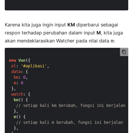
Karena kita juga ingin input
KM
diperbarui sebagai
respon terhadap perubahan dalam input
M
, kita juga
akan mendeklarasikan Watcher pada nilai data
:
m
new
Vue
({

el
: 
'#aplikasi'
,

data
: {

km
: 
0
,

m
: 
0
 },

watch
: {

km
(
) {

// setiap kali km berubah, fungsi ini berjalan
  },

m
(
) {

// setiap kali m berubah, fungsi ini berjalan
  },
