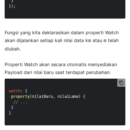
 }

});

Fungsi yang kita deklarasikan dalam properti Watch
akan dijalankan setiap kali nilai data
atau
telah
km
m
diubah.
Properti Watch akan secara otomatis menyediakan
Payload dari nilai baru saat terdapat perubahan:
watch
: {

property
(
nilaiBaru, nilaiLama
) {

// ...
 }

}
