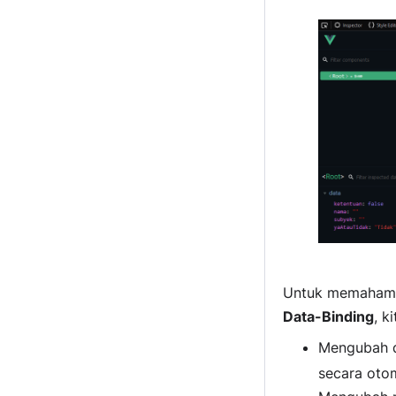
Untuk memahami 
Data-Binding
, k
Mengubah d
secara otom