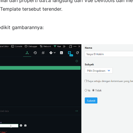
lai dari properti
langsung dari Vue Devtools dan mel
data
Template tersebut terender.
edikit gambarannya: