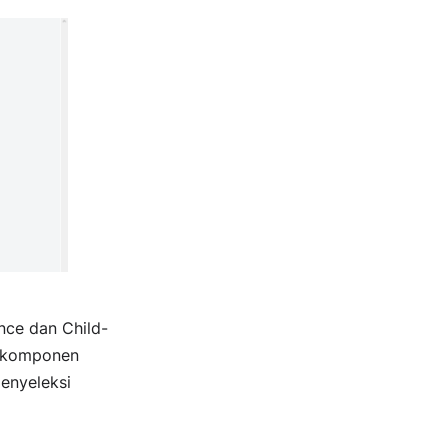
nce dan Child-
ri komponen
menyeleksi