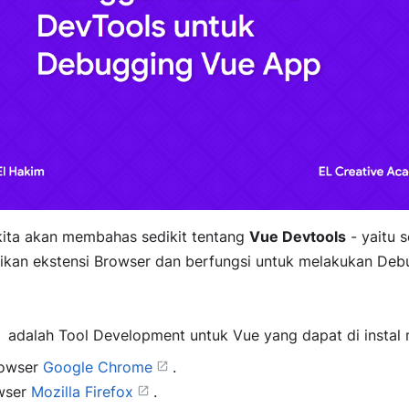
, kita akan membahas sedikit tentang
Vue Devtools
- yaitu 
dikan ekstensi Browser dan berfungsi untuk melakukan De
adalah Tool Development untuk Vue yang dapat di instal m
rowser
Google Chrome
.
wser
Mozilla Firefox
.