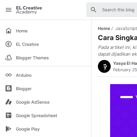
EL
Creative
Home
JavaScript
Academy
Home
Cara Singk
EL Creative
Pada artikel ini,
dapat dijadikan e
Blogger Themes
Yasya El H
February 2
Arduino
Blogger
Google AdSense
Google Spreadsheet
Google Play