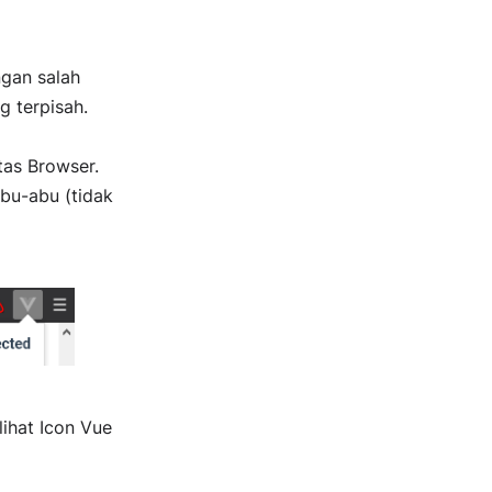
ngan salah
g terpisah.
tas Browser.
abu-abu (tidak
lihat Icon Vue