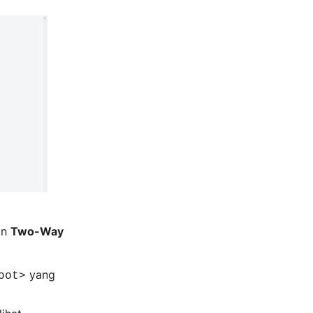
an
Two-Way
yang
oot>