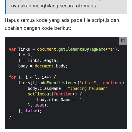
nya akan menghilang secara otomatis.
Hapus semua kode yang ada pada file script.js dan
ubahlah dengan kode berikut:
var
 links = 
document
.
getElementsByTagName
(
"a"
),

    i = 
0
,

    l = links.
length
,

    body = 
document
.
body
;

for
 (; i < l; i++) {

    links[i].
addEventListener
(
"click"
, 
function
(
) {

        body.
className
 = 
"loading-halaman"
;

setTimeout
(
function
(
) {

            body.
className
 = 
""
;

        }, 
3000
);

    }, 
false
);

}
