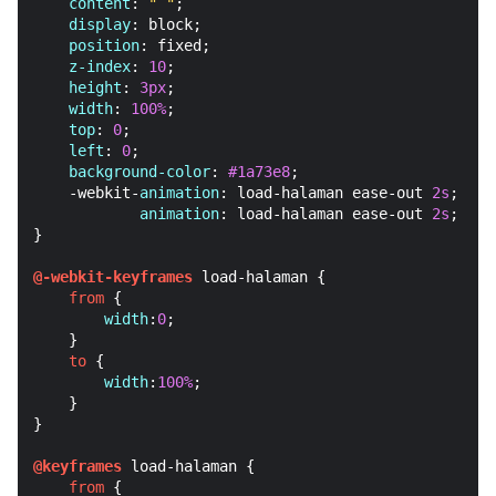
content
: 
" "
;

display
: block;

position
: fixed;

z-index
: 
10
;

height
: 
3px
;

width
: 
100%
;

top
: 
0
;

left
: 
0
;

background-color
: 
#1a73e8
;

    -webkit-
animation
: load-halaman ease-out 
2s
;

animation
: load-halaman ease-out 
2s
;

}

@-webkit-keyframes
 load-halaman {

from
 {

width
:
0
;

    }

to
 {

width
:
100%
;

    }

}

@keyframes
 load-halaman {

from
 {
