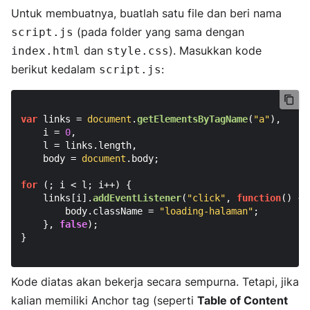
Untuk membuatnya, buatlah satu file dan beri nama
(pada folder yang sama dengan
script.js
dan
). Masukkan kode
index.html
style.css
berikut kedalam
:
script.js
var
 links = 
document
.
getElementsByTagName
(
"a"
),

    i = 
0
,

    l = links.
length
,

    body = 
document
.
body
;

for
 (; i < l; i++) {

    links[i].
addEventListener
(
"click"
, 
function
(
) {

        body.
className
 = 
"loading-halaman"
;

    }, 
false
);

}

Kode diatas akan bekerja secara sempurna. Tetapi, jika
kalian memiliki Anchor tag (seperti
Table of Content