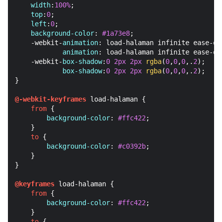
width
:
100%
;

top
:
0
;

left
:
0
;

background-color
: 
#1a73e8
;

    -webkit-
animation
: load-halaman infinite ease-ou
animation
: load-halaman infinite ease-ou
    -webkit-
box-shadow
:
0
2px
2px
rgba
(
0
,
0
,
0
,.
2
);

box-shadow
:
0
2px
2px
rgba
(
0
,
0
,
0
,.
2
);

}

@-webkit-keyframes
 load-halaman {

from
 {

background-color
: 
#ffc422
;

    }

to
 {

background-color
: 
#c0392b
;

    }

}

@keyframes
 load-halaman {

from
 {

background-color
: 
#ffc422
;

    }

to
 {
