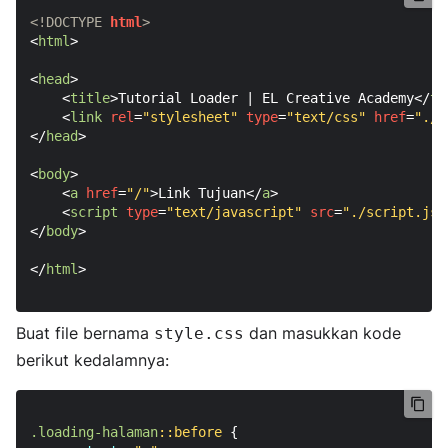
<!DOCTYPE 
html
>
<
html
>
<
head
>
<
title
>
Tutorial Loader | EL Creative Academy
</
ti
<
link
rel
=
"stylesheet"
type
=
"text/css"
href
=
"./s
</
head
>
<
body
>
<
a
href
=
"/"
>
Link Tujuan
</
a
>
<
script
type
=
"text/javascript"
src
=
"./script.js"
</
body
>
</
html
>
Buat file bernama
dan masukkan kode
style.css
berikut kedalamnya:
.loading-halaman
::before
 {
