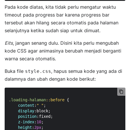
Pada kode diatas, kita tidak perlu mengatur waktu
timeout pada progress bar karena progress bar
tersebut akan hilang secara otomatis pada halaman
selanjutnya ketika sudah siap untuk dimuat.
Eits
, jangan senang dulu. Disini kita perlu mengubah
kode CSS agar animasinya berubah menjadi berganti
warna secara otomatis.
Buka file
, hapus semua kode yang ada di
style.css
dalamnya dan ubah dengan kode berikut:
.loading-halaman
::before
 {

content
:
" "
;

display
:block;

position
:fixed;

z-index
:
10
;

height
:
2px
;
